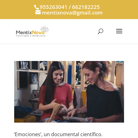
955263041 / 662182225
mentixnova@gmail.com
‘Emociones’, un documental científico.